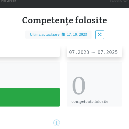
CanvasJS.com
Competențe folosite
Ultima actualizare
17.10.2023
07.2023
07.2025
0
0
competențe folosite