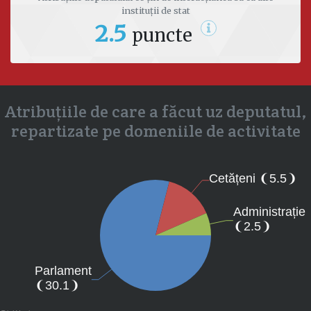
instituții de stat
2.5
puncte
Atribuțiile de care a făcut uz deputatul,
repartizate pe domeniile de activitate