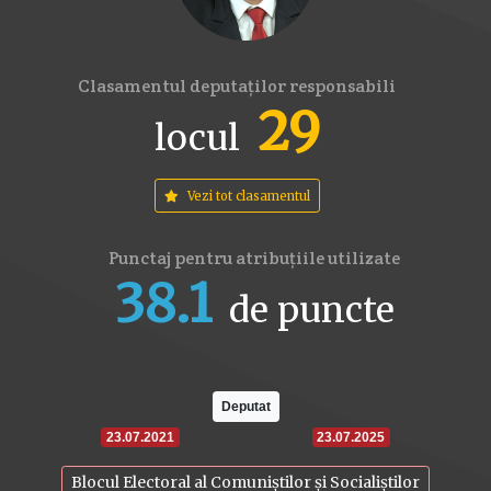
Clasamentul deputaților responsabili
29
locul
Vezi tot clasamentul
Punctaj pentru atribuțiile utilizate
38.1
de puncte
16
17.6
22
Deputat
23.07.2021
23.07.2025
Blocul Electoral al Comuniștilor și Socialiștilor