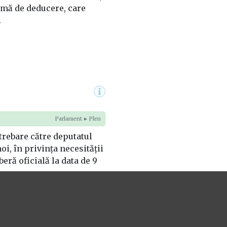
imă de deducere, care
.
Parlament ► Plen
trebare către deputatul
i, în privința necesității
iberă oficială la data de 9