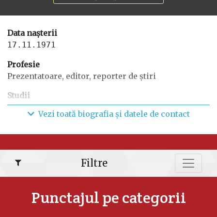
Data nașterii
17.11.1971
Profesie
Prezentatoare, editor, reporter de știri
Studii
Universitatea Pedagogică de Stat „Ion Creangă”
Vezi toată biografia și datele de contact
din Chișinău, profilul Psihopedagogie.
Funcții anterioare
Danat Prim SRL, fondator și administrator;
Autoare a proiectului literar #ПРОчтение;
Filtre
Organizator de evenimente culturale.
Punctajul pe categorii
Date de contact