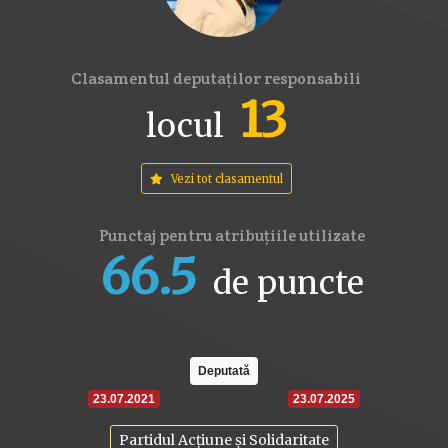
Clasamentul deputaților responsabili
13
locul
Vezi tot clasamentul
Punctaj pentru atribuțiile utilizate
66.5
de puncte
16
17.6
22
Deputată
23.07.2021
23.07.2025
Partidul Acțiune și Solidaritate