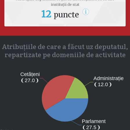
instituții de stat
12
puncte
Atribuțiile de care a făcut uz deputatul,
repartizate pe domeniile de activitate