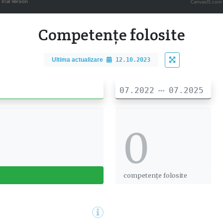
CanvasJS.com
Competențe folosite
Ultima actualizare
12.10.2023
07.2022
07.2025
0
0
competențe folosite