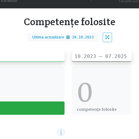
CanvasJS.com
Competențe folosite
Ultima actualizare
10.10.2023
10.2023
07.2025
0
0
competențe folosite