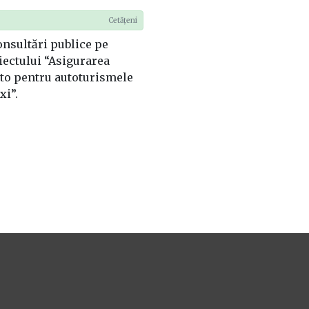
Cetățeni
onsultări publice pe
ectului “Asigurarea
uto pentru autoturismele
xi”.