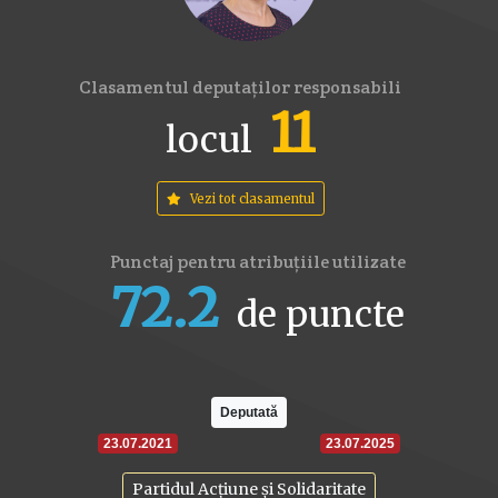
Clasamentul deputaților responsabili
11
locul
Vezi tot clasamentul
Punctaj pentru atribuțiile utilizate
72.2
de puncte
16
17.6
22
Deputată
23.07.2021
23.07.2025
Partidul Acțiune și Solidaritate