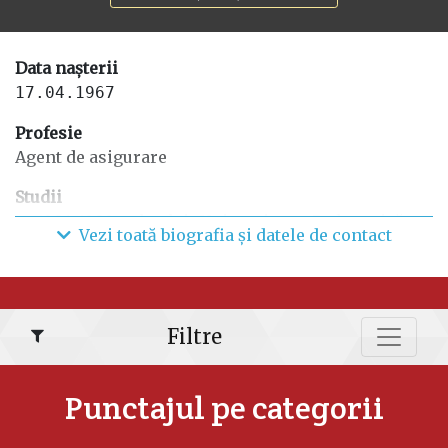
Data nașterii
17.04.1967
Profesie
Agent de asigurare
Studii
1984-1989 a absolvit Universitatea Pedagogică
Vezi toată biografia și datele de contact
“Ion Creangă”,
Calificare – profesor istorie , științe sociale și
metodist al muncii educative.
Funcții anterioare
Filtre
1989-1991 secretar responsabil Comitetul
Executiv Raional
Punctajul pe categorii
Nisporeni;
1991-1992 metodist-organizator a Asociatiei