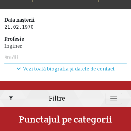
Data nașterii
21.02.1970
Profesie
Inginer
Studii
09.1987 - 06.1993 - Universitatea Tehnică din
Vezi toată biografia și datele de contact
Moldova, Inginer de sisteme;
09.1996 - 06.1999 - Referent în Relații
Internaționale, Dreptul internațional, Diplomația,
Științe Politice.
Filtre
Funcții anterioare
08.2019- prezent - Pretura sectorului Botanica,
Punctajul pe categorii
Vicepretor;
05.2008 – 01.2019 - ACC 55/142 Președintele