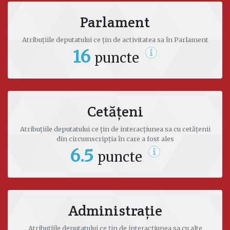
Consiliului de administrare, Administrator;
05.1995- 04.1999 - Primăria Municipiului
Parlament
Chișinău, Direcția Patrimoniu Municipal, Specialist
Principal;
Atribuțiile deputatului ce țin de activitatea sa în Parlament
09.1996 – 06.2003 - Universitatea Liberă
16
puncte
Internațională din Moldova, Lector Superior;
09.1993-05-1995 - Fondul Investițional Exiton-
Bon, Șeful secției de prelucrare a datelor.
Cetățeni
Date de contact
Atribuțiile deputatului ce țin de interacțiunea sa cu cetățenii
din circumscripția în care a fost ales
Facebook
6.5
puncte
vitalie.jacot@parlament.md
Administrație
Atribuțiile deputatului ce țin de interacțiunea sa cu alte