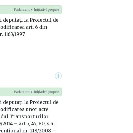
Parlament ► Inițiativă proprie
ți deputați la Proiectul de
dificarea art. 6 din
. 1163/1997.
Parlament ► Inițiativă proprie
ți deputați la Proiectul de
odificarea unor acte
odul Transporturilor
2014 – art.5, 45, 80, ș.a.;
ențional nr. 218/2008 –