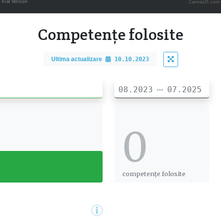
CanvasJS.com
Competențe folosite
Ultima actualizare
10.10.2023
08.2023
07.2025
0
0
competențe folosite