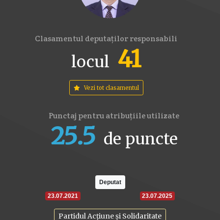
Clasamentul deputaților responsabili
41
locul
Vezi tot clasamentul
Punctaj pentru atribuțiile utilizate
25.5
de puncte
16
17.6
22
Deputat
23.07.2021
23.07.2025
Partidul Acțiune și Solidaritate