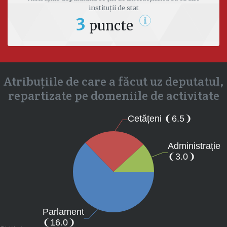
instituții de stat
3
puncte
Atribuțiile de care a făcut uz deputatul,
repartizate pe domeniile de activitate