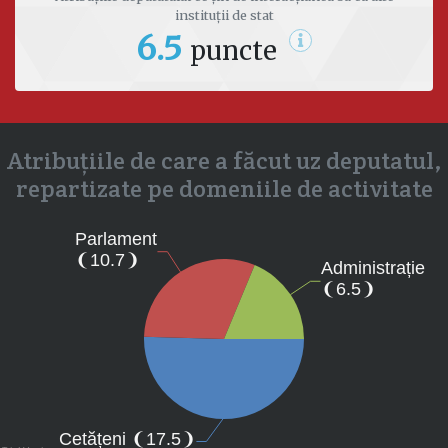
instituții de stat
6.5
puncte
Atribuțiile de care a făcut uz deputatul,
repartizate pe domeniile de activitate