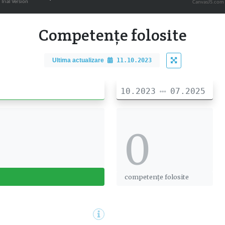
CanvasJS.com
Competențe folosite
Ultima actualizare
11.10.2023
10.2023
07.2025
0
0
competențe folosite