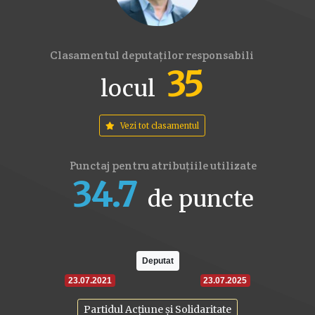
Clasamentul deputaților responsabili
35
locul
Vezi tot clasamentul
Punctaj pentru atribuțiile utilizate
34.7
de puncte
16
17.6
22
Deputat
23.07.2021
23.07.2025
Partidul Acțiune și Solidaritate