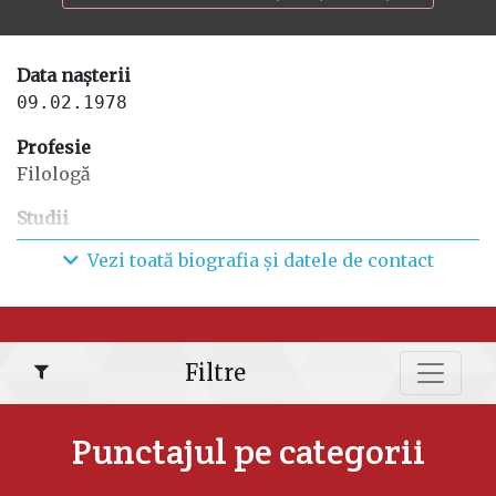
Data nașterii
09.02.1978
Profesie
Filologă
Studii
1995 - 2000 - Filologie, Universitatea de stat din
Vezi toată biografia și datele de contact
Comrat;
Funcții anterioare
2019 – prezent - Deputată, Parlamentul RM;
2016 - 2019 - Deputată, Adunarea populară a
Filtre
Găgăuziei;
2008 - 2013 - Deputată, Adunarea populară a
Punctajul pe categorii
Găgăuziei.