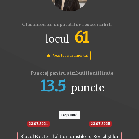
Clasamentul deputaților responsabili
61
locul
Vezi tot clasamentul
Punctaj pentru atribuțiile utilizate
13.5
puncte
16
17.6
22
Deputată
23.07.2021
23.07.2025
Blocul Electoral al Comuniștilor și Socialiștilor