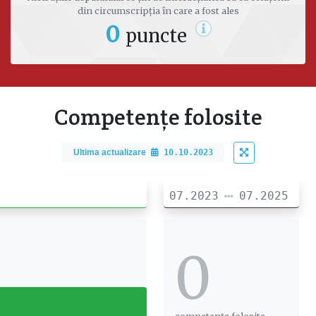
din circumscripția în care a fost ales
0
puncte
Competențe folosite
Ultima actualizare
10.10.2023
07.2023
07.2025
0
0
competențe folosite