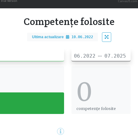
CanvasJS.com
Competențe folosite
Ultima actualizare
10.06.2022
06.2022
07.2025
0
0
competențe folosite