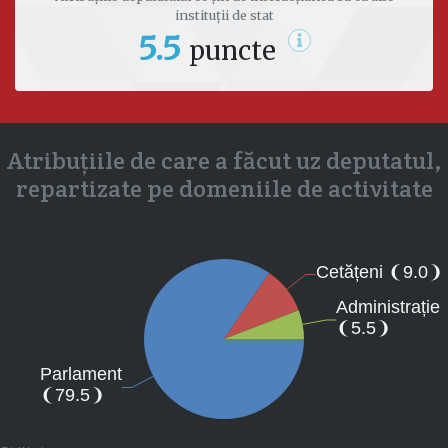
instituții de stat
5.5
puncte
Atribuțiile de care a făcut uz deputatul,
repartizate pe domeniile de activitate