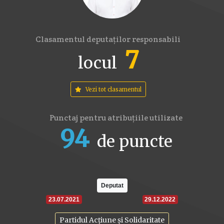
Clasamentul deputaților responsabili
7
locul
Vezi tot clasamentul
Punctaj pentru atribuțiile utilizate
94
de puncte
16
17.6
22
Deputat
23.07.2021
29.12.2022
Partidul Acțiune și Solidaritate