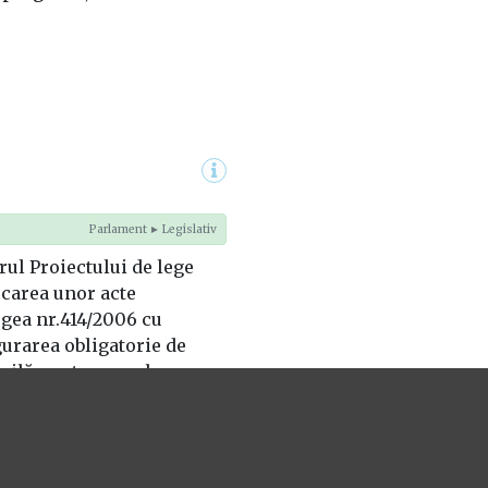
Parlament ► Legislativ
rul Proiectului de lege
carea unor acte
gea nr.414/2006 cu
gurarea obligatorie de
vilă pentru pagube
ovehicule – art.8, 11, 12;
ențional al Republicii
/2008 – art.231;).