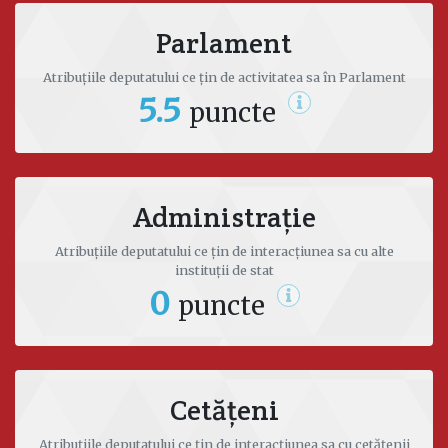
2014 – Octombrie 2016);
Trezorier, membrul al Biroului Permanent
Parlament
Național (Partidul Politic Acțiune și Solidaritate,
Ianuarie 2016 - Prezent).
Atribuțiile deputatului ce țin de activitatea sa în Parlament
5.5
puncte
Date de contact
Facebook
Administrație
artur.mija@parlament.md
Atribuțiile deputatului ce țin de interacțiunea sa cu alte
instituții de stat
0
puncte
Cetățeni
Atribuțiile deputatului ce țin de interacțiunea sa cu cetățenii