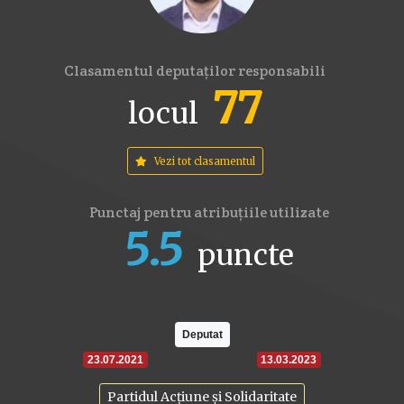
Clasamentul deputaților responsabili
77
locul
Vezi tot clasamentul
Punctaj pentru atribuțiile utilizate
5.5
puncte
16
17.6
22
Deputat
23.07.2021
13.03.2023
Partidul Acțiune și Solidaritate