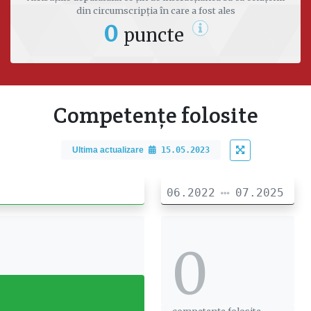
din circumscripția în care a fost ales
0
puncte
Competențe folosite
Ultima actualizare
15.05.2023
06.2022
07.2025
0
0
competențe folosite